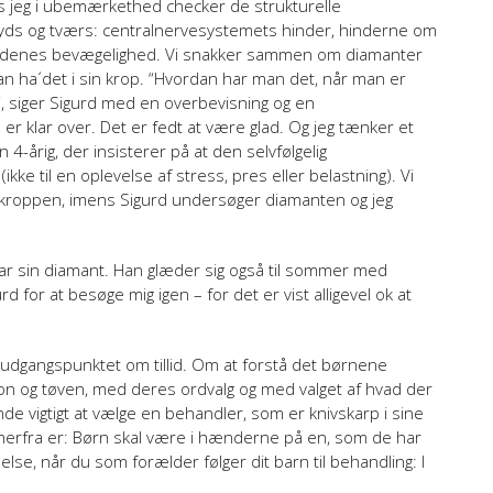
s jeg i ubemærkethed checker de strukturelle
s og tværs: centralnervesystemets hinder, hinderne om
enes bevægelighed. Vi snakker sammen om diamanter
 ha´det i sin krop. “Hvordan har man det, når man er
d”, siger Sigurd med en overbevisning og en
r klar over. Det er fedt at være glad. Og jeg tænker et
 4-årig, der insisterer på at den selvfølgelig
ke til en oplevelse af stress, pres eller belastning). Vi
i kroppen, imens Sigurd undersøger diamanten og jeg
n Far sin diamant. Han glæder sig også til sommer med
 for at besøge mig igen – for det er vist alligevel ok at
 udgangspunktet om tillid. Om at forstå det børnene
on og tøven, med deres ordvalg og med valget af hvad der
ende vigtigt at vælge en behandler, som er knivskarp i sine
erfra er: Børn skal være i hænderne på en, som de har
mmelse, når du som forælder følger dit barn til behandling: I