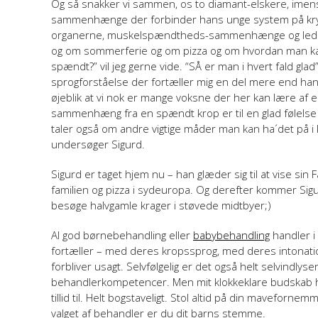
Og så snakker vi sammen, os to diamant-elskere, imen
sammenhænge der forbinder hans unge system på kryd
organerne, muskelspændtheds-sammenhænge og ledd
og om sommerferie og om pizza og om hvordan man kan
spændt?” vil jeg gerne vide. “SÅ er man i hvert fald gla
sprogforståelse der fortæller mig en del mere end han e
øjeblik at vi nok er mange voksne der her kan lære af en
sammenhæng fra en spændt krop er til en glad følelse (ik
taler også om andre vigtige måder man kan ha´det på 
undersøger Sigurd.
Sigurd er taget hjem nu – han glæder sig til at vise si
familien og pizza i sydeuropa. Og derefter kommer Sigurd
besøge halvgamle krager i støvede midtbyer;)
Al god børnebehandling eller
babybehandling
handler i
fortæller – med deres kropssprog, med deres intonati
forbliver usagt. Selvfølgelig er det også helt selvindlys
behandlerkompetencer. Men mit klokkeklare budskab h
tillid til. Helt bogstaveligt. Stol altid på din maveforne
valget af behandler er du dit barns stemme.