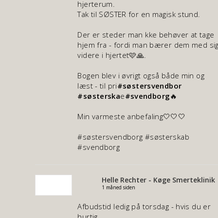
hjerterum.
Tak til SØSTER for en magisk stund.
Der er steder man kke behøver at tage
hjem fra - fordi man bærer dem med si
videre i hjertet🩷🙏.
Bogen blev i øvrigt også både min og
læst - til pri
#søstersvendbor
#søsterska
e
#svendborg
🔥
Min varmeste anbefaling🤍🤍🤍
#søstersvendborg #søsterskab
#svendborg
Helle Rechter - Køge Smerteklinik
1 måned siden
Afbudstid ledig på torsdag - hvis du er
hurtig.