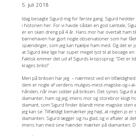
5. juli 2018
Idag besøgte Sigurd mig for første gang. Sigurd hedder s
i historien her. For vi havde sådan en god samtale, Sigur
er en skøn dreng på 4 år. Hans mor har overtalt ham til
børnehaven har gjort nogle observationer som har fået
spændinger, som jeg kan hjælpe ham med. Og det er jo 
at Sigurd ikke lige har super meget lyst til at besøge
Faktisk emmer det ud af Sigurds kropssprog: “Det er lid
krages briks!”
Men på briksen har jeg – nærmest ved en tilfældighed 
dem er nogle af verdens muligvis-mest-magiske-og-i-
hånden, når man sidder på briksen. Det synes Sigurd all
diamanter, ham og jeg, imens mor og storebror klogt ho
diamant, som Sigurd finder iblandt mine magiske sten er
jeg kan se. Tilfældigt bemærker jeg højt, at reglen jo 
diamanten. Sigurd lægger sig nu glad, og vi aftaler a
imens han med sine hænder mærker på diamanten. Den h