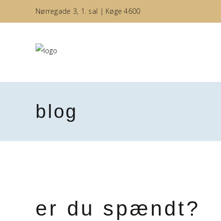
Nørregade 3, 1. sal | Køge 4600
blog
er du spændt?