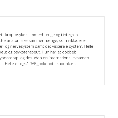
eret i krop-psyke sammenhænge og i integreret
indre anatomiske sammenhænge, som inkluderer
r- og nervesystem samt det viscerale system. Helle
apeut og psykoterapeut. Hun har et dobbelt
hypnoterapi og desuden en international eksamen
ut. Helle er også RABgodkendt akupunktør.