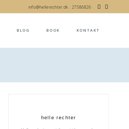
info@hellerechter.dk
27586826
|
|
BLOG
BOOK
KONTAKT
helle rechter