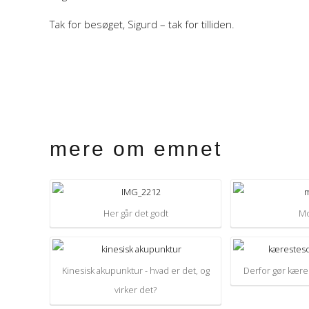
Tak for besøget, Sigurd – tak for tilliden.
mere om emnet
Her går det godt
Mo
Kinesisk akupunktur - hvad er det, og
Derfor gør kære
virker det?