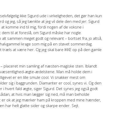
elvfølgelig ikke Sigurd ude i virkeligheden, det gør han kun
d og jeg, så jeg tænkte at jeg vil dele den med jer: Sigurd
 at komme ind til mig, fordi nogen af de voksne i
 dem til at foreslå, om Sigurd måske har nogle
alt sammen meget godt og relevant – bortset fra, jo altså,
 en halvgammel krage som mig på en støvet sommerdag.
t træls at være her. Og jeg skal bare IKKE op på den gamle
– placeret min samling af næsten-magiske sten. Iblandt
al-væsentlighed-ægte-ædelstene. Man må holde dem i
igevel er en lille smule cool. Vi snakker mest om
lder sig i baggrunden. Diamanter er cool, synes vi. Og den
 i hvert fald ægte, siger Sigurd. Det synes jeg også godt
er sådan, at hvis man lægger sig ned, må man beholde
t det er ok at jeg mærker ham på kroppen med mine hænder,
ar helt glatte sider og skarpe ender. Sejt.