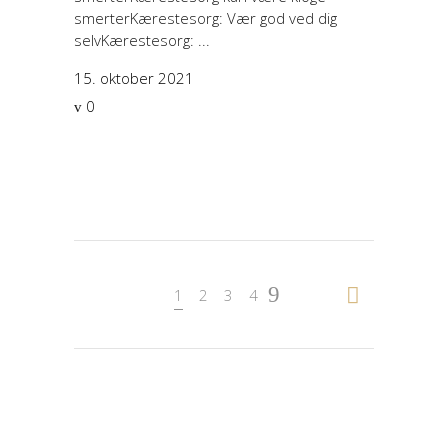
smerterKærestesorg: Vær god ved dig
selvKærestesorg:
15. oktober 2021
0
1
2
3
4