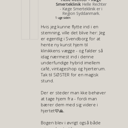
Smerteklinik
Helle Rechter
- Køge Smerteklinik er i
Region Syddanmark.
1 uge siden
Hvis jeg kunne flytte ind i en
stemning, ville det blive her: Jeg
er egentlig i Svendborg for at
hente ny kunst hjem til
klinikkens vægge - og falder så
idag nærmest ind i denne
underfundige hybrid imellem
café, vintageshop og hjerterum.
Tak til SØSTER for en magisk
stund.
Der er steder man kke behøver
at tage hjem fra - fordi man
bærer dem med sig videre i
hjertet🩷🙏.
Bogen blev i øvrigt også både