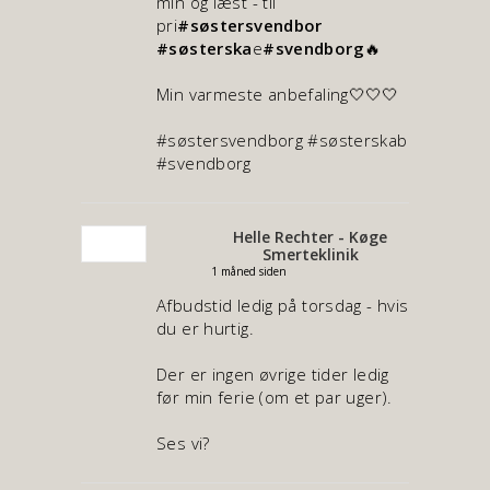
min og læst - til
pri
#søstersvendbor
#søsterska
e
#svendborg
🔥
Min varmeste anbefaling🤍🤍🤍
#søstersvendborg #søsterskab
#svendborg
Helle Rechter - Køge
Smerteklinik
1 måned siden
Afbudstid ledig på torsdag - hvis
du er hurtig.
Der er ingen øvrige tider ledig
før min ferie (om et par uger).
Ses vi?