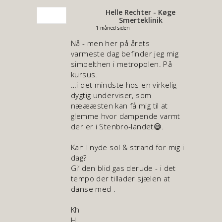
Helle Rechter - Køge
Smerteklinik
1 måned siden
Nå - men her på årets
varmeste dag befinder jeg mig
simpelthen i metropolen. På
kursus.
…i det mindste hos en virkelig
dygtig underviser, som
næææsten kan få mig til at
glemme hvor dampende varmt
der er i Stenbro-landet😅.
Kan I nyde sol & strand for mig i
dag?
Gi’ den blid gas derude - i det
tempo der tillader sjælen at
danse med .
Kh
H